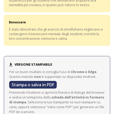
di partenza per gli studenti che desiderano acquisire una
mentalità più creativa, in quanto può ridurre lo stress.
Benessere
È stato dimostrato che gli esercizi di mindfulness migliorano e
sostengono il benessere mentale degli studenti, nonché la
loro concentrazione, memoria e calma.
VERSIONE STAMPABILE
Per un buon risultato si consiglia l’uso di
Chrome o Edge
.
Questo metodo
non
è supportato su dispositivi Android.
Stampa o salva in PDF
Premendo il bottone si aprirà la finestra di dialogo del browser
e vedrai un'anteprima della
scheda dell'attività in formato
di stampa
. Seleziona la tua stampante se vuoi stampare su
carta, oppure seleziona "Salva come PDF" per generare un file
PDF da scaricare.