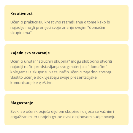
Kreativnost
Učenici prakticiraju kreativno razmišljanje o tome kako bi
najbolje mogli prenijeti svoje znanje svojim "domaćim
skupinama".
Zajedničko stvaranje
Učenici unutar "stručnih skupina" mogu slobodno stvoriti
najbolji način predstavljanja svog materijala "domaćim"
kolegama iz skupine. Na taj način učenici zajedno stvaraju
vlastito učenje dok vježbaju svoje prezentacijske i
komunikacijske vještine.
Blagostanje
Svaki se učenik osjeća dijelom skupine i osjeća se važnim i
angažiranim jer uspjeh grupe ovisi o njihovom sudjelovanju.