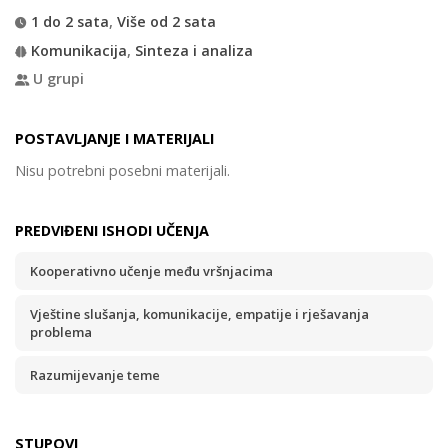
1 do 2 sata
,
Više od 2 sata
Komunikacija
,
Sinteza i analiza
U grupi
POSTAVLJANJE I MATERIJALI
Nisu potrebni posebni materijali.
PREDVIĐENI ISHODI UČENJA
Kooperativno učenje među vršnjacima
Vještine slušanja, komunikacije, empatije i rješavanja
problema
Razumijevanje teme
STUPOVI