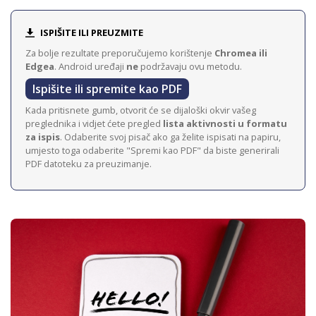
ISPIŠITE ILI PREUZMITE
Za bolje rezultate preporučujemo korištenje
Chromea ili
Edgea
. Android uređaji
ne
podržavaju ovu metodu.
Ispišite ili spremite kao PDF
Kada pritisnete gumb, otvorit će se dijaloški okvir vašeg
preglednika i vidjet ćete pregled
lista aktivnosti u formatu
za ispis
. Odaberite svoj pisač ako ga želite ispisati na papiru,
umjesto toga odaberite "Spremi kao PDF" da biste generirali
PDF datoteku za preuzimanje.