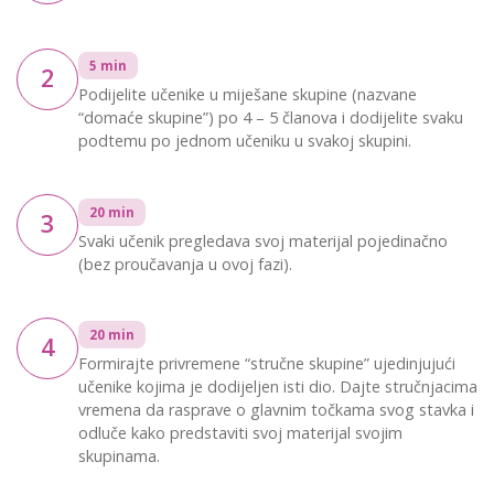
5 min
2
Podijelite učenike u miješane skupine (nazvane
“domaće skupine”) po 4 – 5 članova i dodijelite svaku
podtemu po jednom učeniku u svakoj skupini.
20 min
3
Svaki učenik pregledava svoj materijal pojedinačno
(bez proučavanja u ovoj fazi).
20 min
4
Formirajte privremene “stručne skupine” ujedinjujući
učenike kojima je dodijeljen isti dio. Dajte stručnjacima
vremena da rasprave o glavnim točkama svog stavka i
odluče kako predstaviti svoj materijal svojim
skupinama.