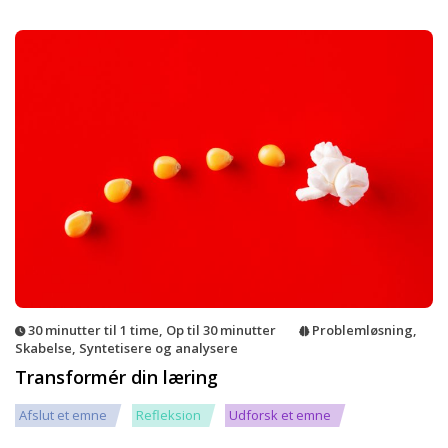
30 minutter til 1 time
,
Op til 30 minutter
Problemløsning
,
Skabelse
,
Syntetisere og analysere
Transformér din læring
Afslut et emne
Refleksion
Udforsk et emne