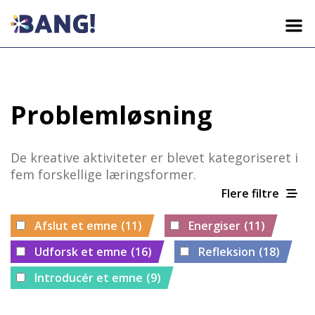
HJEMMESIDE
Problemløsning
AKTIVITETER
De kreative aktiviteter er blevet kategoriseret i
LÆRINGS MODEL
fem forskellige læringsformer.
Flere filtre
HVEM VI ER
Afslut et emne
(11)
Energiser
(11)
Udforsk et emne
(16)
Refleksion
(18)
DA
HR
EN
EL
IT
Introducér et emne
(9)