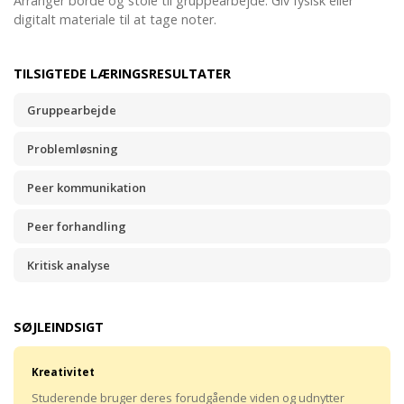
Arranger borde og stole til gruppearbejde. Giv fysisk eller
digitalt materiale til at tage noter.
TILSIGTEDE LÆRINGSRESULTATER
Gruppearbejde
Problemløsning
Peer kommunikation
Peer forhandling
Kritisk analyse
SØJLEINDSIGT
Kreativitet
Studerende bruger deres forudgående viden og udnytter